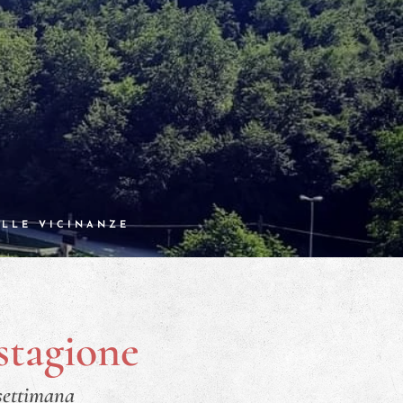
ELLE VICINANZE
stagione
settimana