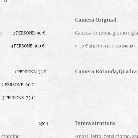
Camera Original
no
Camera con zona giorno e 
2 PERSONE: 90 €
auna)
3 PERSONE: 100 €
(+ 10 € al giorno per us
adra
Camera Rotonda/
1 PERSONA: 55 €
2 PERSONE: 60 €
3 PERSONE: 75 €
uttura
Intera st
250 €
e giardino
9 posti letto, zona giorno, s