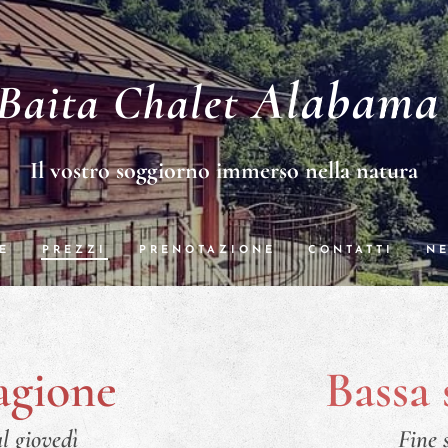
Alabama
Baita
Chalet
Il vostro soggiorno immerso nella natura
E
PREZZI
PRENOTAZIONE
CONTATTI
N
tagione
Bassa 
l giovedì
Fine 